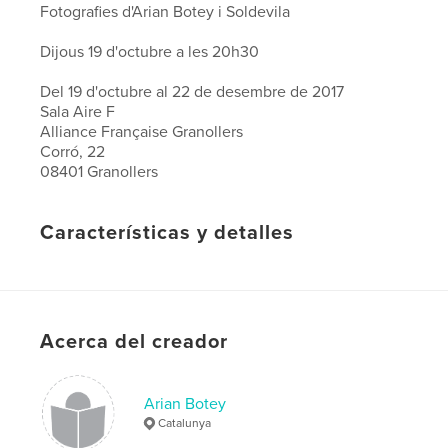
Fotografies d'Arian Botey i Soldevila
Dijous 19 d'octubre a les 20h30
Del 19 d'octubre al 22 de desembre de 2017
Sala Aire F
Alliance Française Granollers
Corró, 22
08401 Granollers
Características y detalles
Categoría principal:
Libros de arte y fotografía
Características:
Apaisado estándar, 25×20 cm
N.º de páginas:
30
Acerca del creador
Fecha de publicación:
oct. 24, 2017
Idioma
French
Palabras clave
Arian Botey
Catalunya
,
,
txt
arian botey
aliança francesa