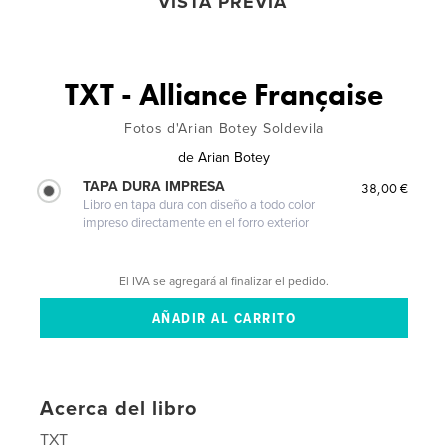
VISTA PREVIA
TXT - Alliance Française
Fotos d'Arian Botey Soldevila
de
Arian Botey
TAPA DURA IMPRESA
38,00 €
Libro en tapa dura con diseño a todo color
impreso directamente en el forro exterior
El IVA se agregará al finalizar el pedido.
Acerca del libro
TXT