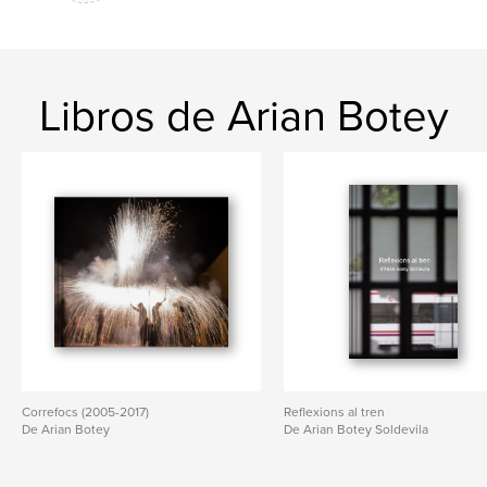
Libros de Arian Botey
Correfocs (2005-2017)
Reflexions al tren
De Arian Botey
De Arian Botey Soldevila