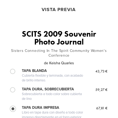
VISTA PREVIA
SCITS 2009 Souvenir
Photo Journal
Sisters Connecting In The Spirit Community Women's
Conference
de
Keisha Quarles
TAPA BLANDA
43,73 €
Cubierta flexible y laminada, con acabado
de brillo intenso.
TAPA DURA, SOBRECUBIERTA
59,27 €
Sobrecubierta a todo color sobre cubierta
de lino
TAPA DURA IMPRESA
67,81 €
Libro en tapa dura con diseño a todo color
impreso directamente en el forro exterior