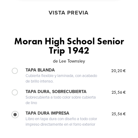
VISTA PREVIA
Moran High School Senior
Trip 1942
de
Lee Townsley
TAPA BLANDA
20,20 €
Cubierta flexible y laminada, con acabado
de brillo intenso.
TAPA DURA, SOBRECUBIERTA
25,56 €
Sobrecubierta a todo color sobre cubierta
de lino
TAPA DURA IMPRESA
25,56 €
Libro en tapa dura con diseño a todo color
impreso directamente en el forro exterior