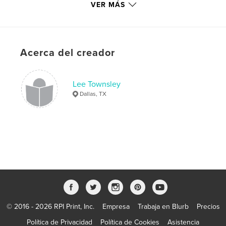
Palabras clave
VER MÁS
,
,
,
,
Townsley
Trip
Senior
Kansas
Moran
Acerca del creador
Lee Townsley
Dallas, TX
© 2016 - 2026 RPI Print, Inc.
Empresa
Trabaja en Blurb
Precios
Política de Privacidad
Política de Cookies
Asistencia