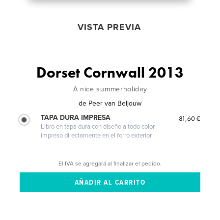
VISTA PREVIA
Dorset Cornwall 2013
A nice summerholiday
de
Peer van Beljouw
TAPA DURA IMPRESA
81,60 €
Libro en tapa dura con diseño a todo color
impreso directamente en el forro exterior
El IVA se agregará al finalizar el pedido.