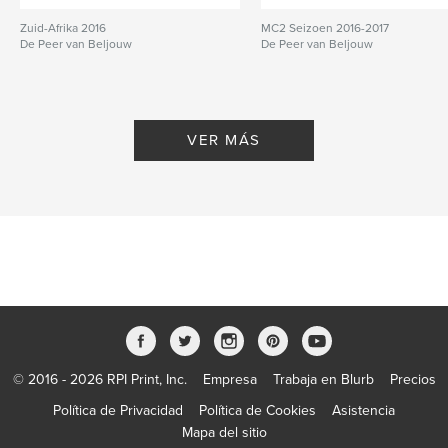
Zuid-Afrika 2016
MC2 Seizoen 2016-2017
De Peer van Beljouw
De Peer van Beljouw
VER MÁS
© 2016 - 2026 RPI Print, Inc.
Empresa
Trabaja en Blurb
Precios
Política de Privacidad
Política de Cookies
Asistencia
Mapa del sitio