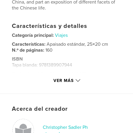
China, and part an exposition of different facets of
the Chinese life.
Características y detalles
Categoría principal:
Viajes
Características:
Apaisado estándar, 25×20 cm
N.º de páginas:
160
ISBN
Tapa blanda: 9781389907944
Fecha de publicación:
jun. 23, 2017
VER MÁS
Idioma
English
Palabras clave
,
,
China
travel
photography
Acerca del creador
Christopher Sadler Ph