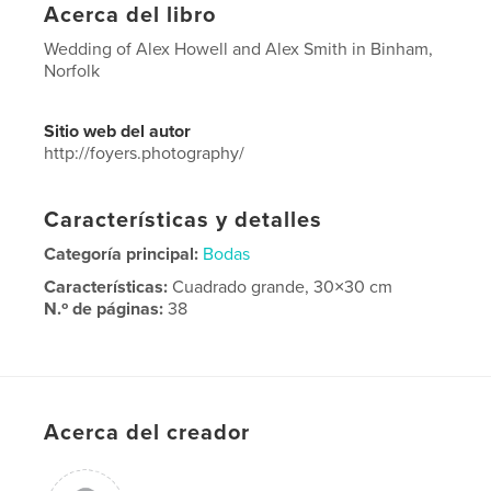
Acerca del libro
Wedding of Alex Howell and Alex Smith in Binham,
Norfolk
Sitio web del autor
http://foyers.photography/
Características y detalles
Categoría principal:
Bodas
Características:
Cuadrado grande, 30×30 cm
N.º de páginas:
38
Fecha de publicación:
jun. 16, 2017
Idioma
English
Palabras clave
Acerca del creador
,
,
Wedding
Norfolk
Binham