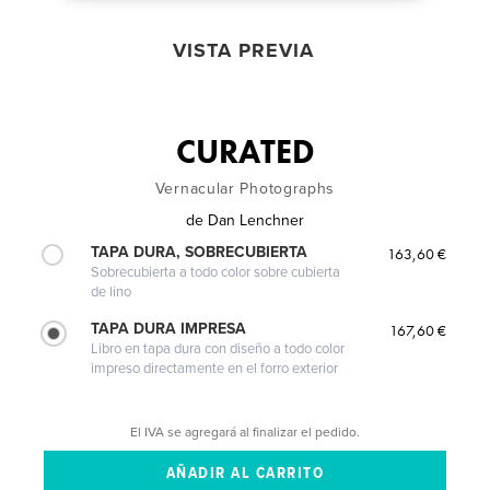
VISTA PREVIA
CURATED
Vernacular Photographs
de
Dan Lenchner
TAPA DURA, SOBRECUBIERTA
163,60 €
Sobrecubierta a todo color sobre cubierta
de lino
TAPA DURA IMPRESA
167,60 €
Libro en tapa dura con diseño a todo color
impreso directamente en el forro exterior
El IVA se agregará al finalizar el pedido.