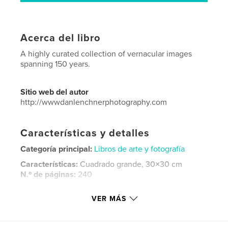
Acerca del libro
A highly curated collection of vernacular images
spanning 150 years.
Sitio web del autor
http://wwwdanlenchnerphotography.com
Características y detalles
Categoría principal:
Libros de arte y fotografía
Características:
Cuadrado grande, 30×30 cm
N.º de páginas:
240
Fecha de publicación:
mar. 23, 2017
VER MÁS
Idioma
English
Palabras clave