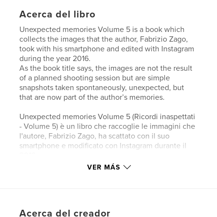
Acerca del libro
Unexpected memories Volume 5 is a book which
collects the images that the author, Fabrizio Zago,
took with his smartphone and edited with Instagram
during the year 2016.
As the book title says, the images are not the result
of a planned shooting session but are simple
snapshots taken spontaneously, unexpected, but
that are now part of the author’s memories.
Unexpected memories Volume 5 (Ricordi inaspettati
- Volume 5) è un libro che raccoglie le immagini che
l'autore, Fabrizio Zago, ha scattato con il suo
smartphone e modificato con Instagram durante il
2016.
Come dice il titolo del libro, le immagini non sono il
VER MÁS
risultato di una sessione fotografica pianificata ma
sono semplici istantanee scattate spontaneamente,
inaspettate, ma che sono ormai parte dei ricordi
dell’autore.
Acerca del creador