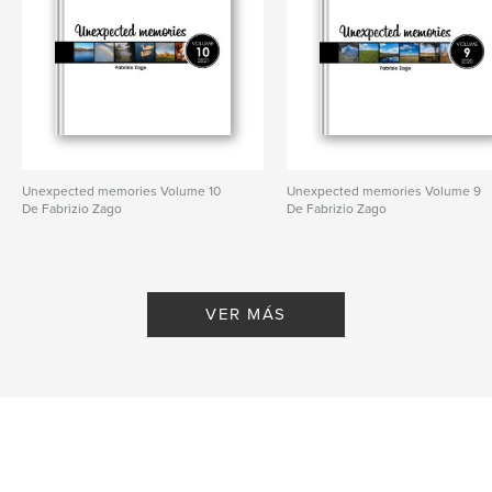
N.º de páginas:
176
Fecha de publicación:
feb. 13, 2017
Idioma
English
Palabras clave
,
instagram book
smartphone photography
Unexpected memories Volume 10
Unexpected memories Volume 9
De Fabrizio Zago
De Fabrizio Zago
VER MÁS