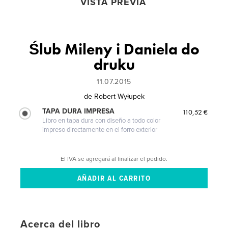
VISTA PREVIA
Ślub Mileny i Daniela do
druku
11.07.2015
de
Robert Wyłupek
TAPA DURA IMPRESA
110,52 €
Libro en tapa dura con diseño a todo color
impreso directamente en el forro exterior
El IVA se agregará al finalizar el pedido.
Acerca del libro