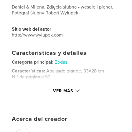
Daniel & Milena. Zdjęcia ślubne - wesele i plener.
Fotograf ślubny Robert Wyłupek.
Sitio web del autor
http://www.wylupek.com
Características y detalles
Categoría principal:
Bodas
Características:
Apaisado grande, 33×28 cm
N.º de páginas:
52
Fecha de publicación:
dic. 12, 2016
VER MÁS
Idioma
Polish
Palabras clave
,
,
,
fotograf ślubny
zdjęcia ślubne
plener ślubny
Acerca del creador
wesele
,
fotografia rodzinna