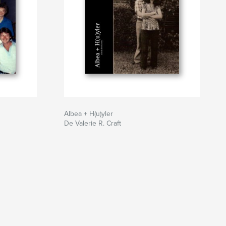
Albea + H(u)yler
De Valerie R. Craft