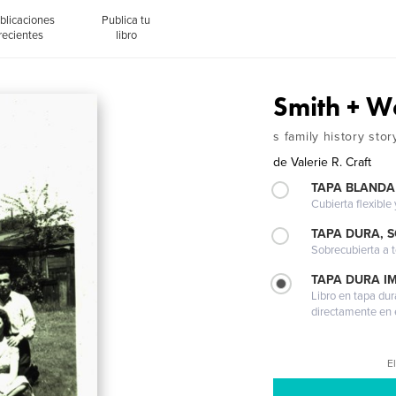
blicaciones
Publica tu
recientes
libro
Smith + W
s family history stor
de
Valerie R. Craft
TAPA BLANDA
Cubierta flexible
TAPA DURA, 
Sobrecubierta a t
TAPA DURA I
Libro en tapa dur
directamente en e
El