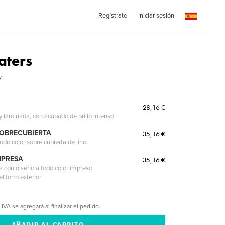
Regístrate
Iniciar sesión
aters
y
28,16 €
 y laminada, con acabado de brillo intenso.
SOBRECUBIERTA
35,16 €
odo color sobre cubierta de lino
MPRESA
35,16 €
a con diseño a todo color impreso
l forro exterior
 IVA se agregará al finalizar el pedido.