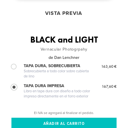
VISTA PREVIA
BLACK and LIGHT
Vernacular Photogrpahy
de
Dan Lenchner
TAPA DURA, SOBRECUBIERTA
163,60 €
Sobrecubierta a todo color sobre cubierta
de lino
TAPA DURA IMPRESA
167,60 €
Libro en tapa dura con diseño a todo color
impreso directamente en el forro exterior
El IVA se agregará al finalizar el pedido.