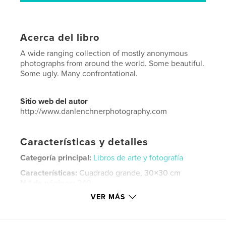
Acerca del libro
A wide ranging collection of mostly anonymous
photographs from around the world. Some beautiful.
Some ugly. Many confrontational.
Sitio web del autor
http://www.danlenchnerphotography.com
Características y detalles
Categoría principal:
Libros de arte y fotografía
Características:
Cuadrado grande, 30×30 cm
N.º de páginas:
240
VER MÁS
Fecha de publicación:
nov. 27, 2016
Idioma
English