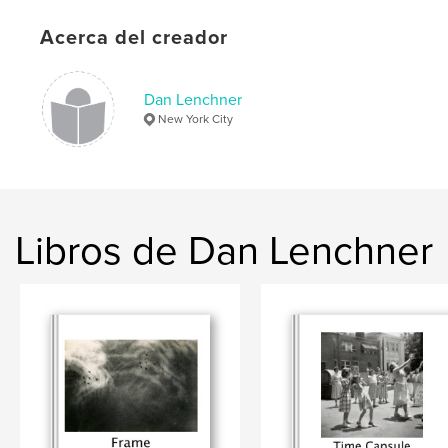
Palabras clave
,
,
,
Acerca del creador
Vernacular Photography
Art
Portraits
Nudes
Dan Lenchner
New York City
Libros de Dan Lenchner