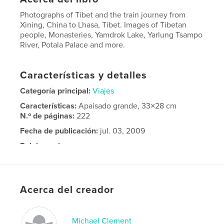
Photographs of Tibet and the train journey from
Xining, China to Lhasa, Tibet. Images of Tibetan
people, Monasteries, Yamdrok Lake, Yarlung Tsampo
River, Potala Palace and more.
Características y detalles
Categoría principal:
Viajes
Características:
Apaisado grande, 33×28 cm
N.º de páginas:
222
Fecha de publicación:
jul. 03, 2009
Palabras clave
,
,
train to Tibet
Tibet
travel
Acerca del creador
Michael Clement