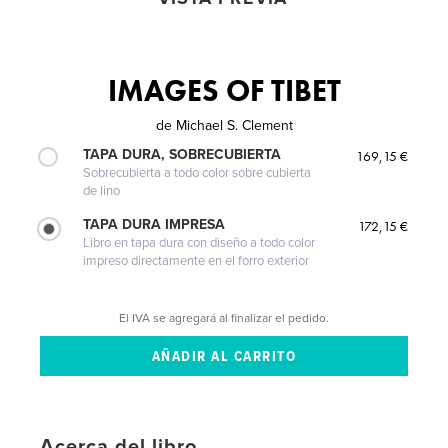
IMAGES OF TIBET
de
Michael S. Clement
TAPA DURA, SOBRECUBIERTA
169,15 €
Sobrecubierta a todo color sobre cubierta
de lino
TAPA DURA IMPRESA
172,15 €
Libro en tapa dura con diseño a todo color
impreso directamente en el forro exterior
El IVA se agregará al finalizar el pedido.
Acerca del libro