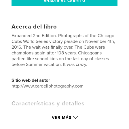
Acerca del libro
Expanded 2nd Edition. Photographs of the Chicago
Cubs World Series victory parade on November 4th,
2016. The wait was finally over. The Cubs were
champions again after 108 years. Chicagoans
partied like school kids on the last day of classes
before Summer vacation. It was crazy.
Sitio web del autor
http://www.cardellphotography.com
Características y detalles
Categoría principal:
Libros de arte y fotografía
VER MÁS
Características:
Apaisado estándar, 25×20 cm
N.º de páginas:
68