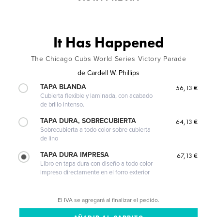
It Has Happened
The Chicago Cubs World Series Victory Parade
de
Cardell W. Phillips
TAPA BLANDA
56,13 €
Cubierta flexible y laminada, con acabado
de brillo intenso.
TAPA DURA, SOBRECUBIERTA
64,13 €
Sobrecubierta a todo color sobre cubierta
de lino
TAPA DURA IMPRESA
67,13 €
Libro en tapa dura con diseño a todo color
impreso directamente en el forro exterior
El IVA se agregará al finalizar el pedido.