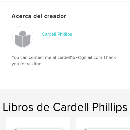
Fecha de publicación:
nov. 25, 2016
Idioma
English
Acerca del creador
Palabras clave
,
,
,
cubs
chicago cubs
world series
Cardell Phillips
,
chicago
baseball
You can contact me at cardell167@gmail.com Thank
,
chicago sports
,
champions
you for visiting.
Libros de Cardell Phillips