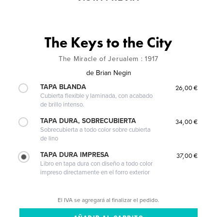
The Keys to the City
The Miracle of Jerualem : 1917
de
Brian Negin
TAPA BLANDA
26,00 €
Cubierta flexible y laminada, con acabado
de brillo intenso.
TAPA DURA, SOBRECUBIERTA
34,00 €
Sobrecubierta a todo color sobre cubierta
de lino
TAPA DURA IMPRESA
37,00 €
Libro en tapa dura con diseño a todo color
impreso directamente en el forro exterior
El IVA se agregará al finalizar el pedido.