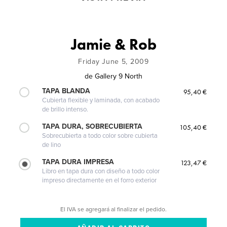
Jamie & Rob
Friday June 5, 2009
de
Gallery 9 North
TAPA BLANDA
95,40 €
Cubierta flexible y laminada, con acabado
de brillo intenso.
TAPA DURA, SOBRECUBIERTA
105,40 €
Sobrecubierta a todo color sobre cubierta
de lino
TAPA DURA IMPRESA
123,47 €
Libro en tapa dura con diseño a todo color
impreso directamente en el forro exterior
El IVA se agregará al finalizar el pedido.