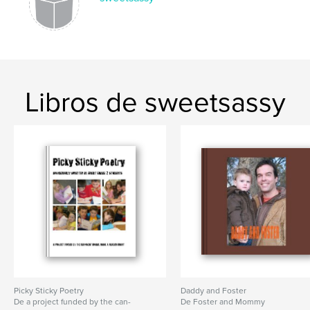
Libros de sweetsassy
Picky Sticky Poetry
Daddy and Foster
De a project funded by the can-
De Foster and Mommy