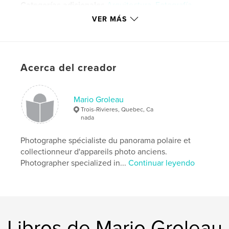
Categorías adicionales
Arquitectura
,
Fotografía
artística
VER MÁS
Características:
Cuadrado pequeño, 18×18 cm
N.º de páginas:
40
Fecha de publicación:
jun. 04, 2009
Acerca del creador
Idioma
French
Palabras clave
Mario Groleau
,
,
,
,
canada
quebec
polar
polaire
Trois-Rivieres, Quebec, Ca
nada
panorama
Photographe spécialiste du panorama polaire et
collectionneur d'appareils photo anciens.
Photographer specialized in...
Continuar leyendo
Libros de Mario Groleau