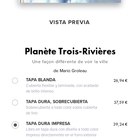
VISTA PREVIA
Planète Trois-Rivières
Une façon différente de voir la ville
de
Mario Groleau
TAPA BLANDA
26,94 €
Cubierta flexible y laminada, con acabado
de brillo intenso.
TAPA DURA, SOBRECUBIERTA
37,59 €
Sobrecubierta a todo color sobre cubierta
de lino
TAPA DURA IMPRESA
39,24 €
Libro en tapa dura con diseño a todo color
impreso directamente en el forro exterior