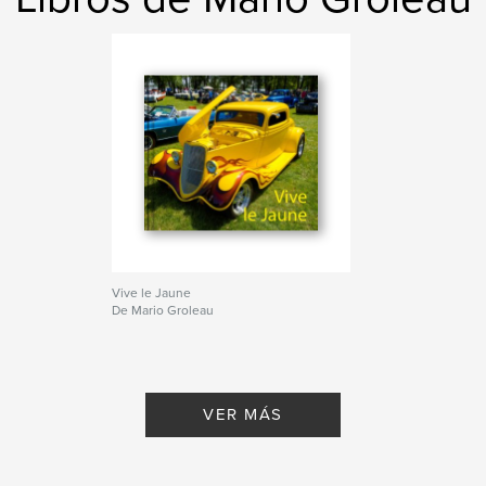
Vive le Jaune
De Mario Groleau
VER MÁS