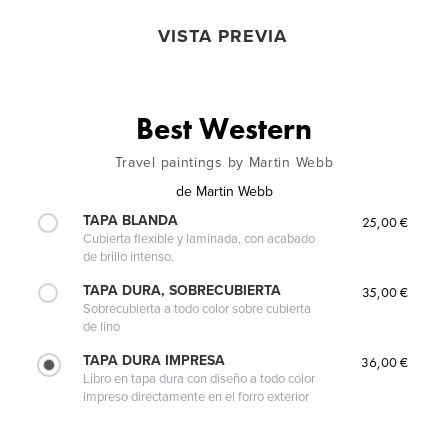
VISTA PREVIA
Best Western
Travel paintings by Martin Webb
de
Martin Webb
TAPA BLANDA
25,00 €
Cubierta flexible y laminada, con acabado
de brillo intenso.
TAPA DURA, SOBRECUBIERTA
35,00 €
Sobrecubierta a todo color sobre cubierta
de lino
TAPA DURA IMPRESA
36,00 €
Libro en tapa dura con diseño a todo color
impreso directamente en el forro exterior