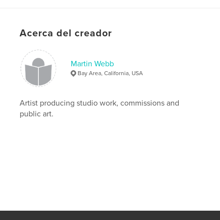
Idioma
English
Palabras clave
Acerca del creador
,
,
,
travel
painting
abstract
landscape
Martin Webb
Bay Area, California, USA
Artist producing studio work, commissions and
public art.