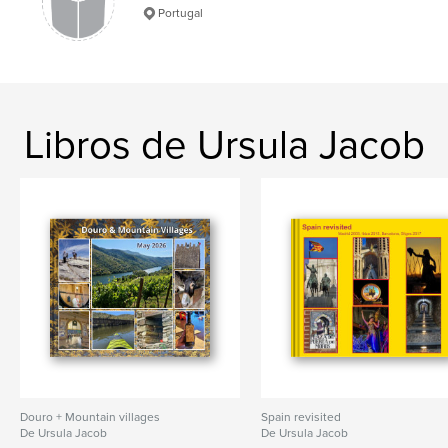
Portugal
Libros de Ursula Jacob
Douro + Mountain villages
Spain revisited
De Ursula Jacob
De Ursula Jacob