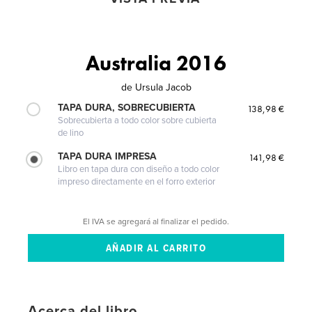
Australia 2016
de
Ursula Jacob
TAPA DURA, SOBRECUBIERTA
138,98 €
Sobrecubierta a todo color sobre cubierta
de lino
TAPA DURA IMPRESA
141,98 €
Libro en tapa dura con diseño a todo color
impreso directamente en el forro exterior
El IVA se agregará al finalizar el pedido.
Acerca del libro