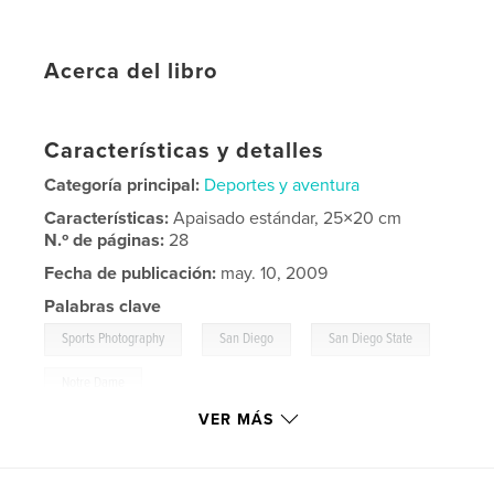
Acerca del libro
Características y detalles
Categoría principal:
Deportes y aventura
Características:
Apaisado estándar, 25×20 cm
N.º de páginas:
28
Fecha de publicación:
may. 10, 2009
Palabras clave
,
,
,
Sports Photography
San Diego
San Diego State
Notre Dame
VER MÁS
,
Sports
,
Photographer
,
College
,
SDSU