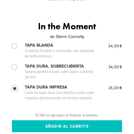
In the Moment
de
Glenn Connelly
TAPA BLANDA
24,20 €
Cubierta flexible y laminada, con acabado
de brillo intenso.
TAPA DURA, SOBRECUBIERTA
34,20 €
Sobrecubierta a todo color sobre cubierta
de lino
TAPA DURA IMPRESA
35,20 €
Libro en tapa dura con diseño a todo color
impreso directamente en el forro exterior
El IVA se agregará al finalizar el pedido.