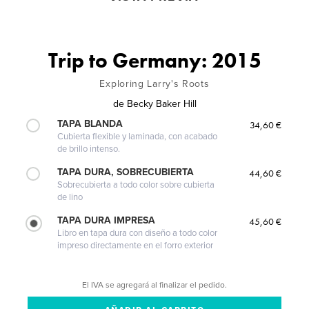
Trip to Germany: 2015
Exploring Larry's Roots
de
Becky Baker Hill
TAPA BLANDA
34,60 €
Cubierta flexible y laminada, con acabado
de brillo intenso.
TAPA DURA, SOBRECUBIERTA
44,60 €
Sobrecubierta a todo color sobre cubierta
de lino
TAPA DURA IMPRESA
45,60 €
Libro en tapa dura con diseño a todo color
impreso directamente en el forro exterior
El IVA se agregará al finalizar el pedido.