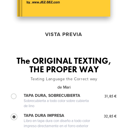
VISTA PREVIA
The ORIGINAL TEXTING,
THE PROPER WAY
Texting Language the Correct way
de
Mari
TAPA DURA, SOBRECUBIERTA
31,85 €
Sobrecubierta a todo color sobre cubierta
de lino
TAPA DURA IMPRESA
32,85 €
Libro en tapa dura con diseño a todo color
impreso directamente en el forro exterior