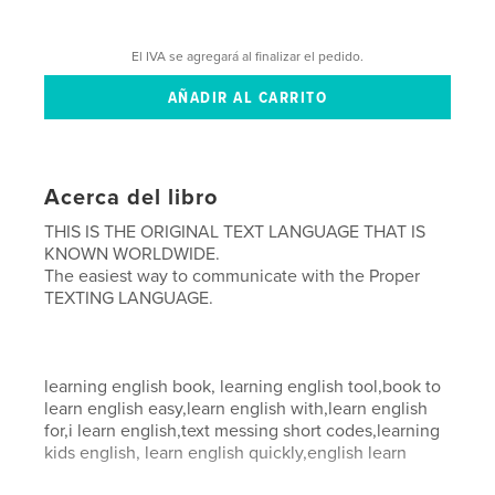
El IVA se agregará al finalizar el pedido.
Acerca del libro
THIS IS THE ORIGINAL TEXT LANGUAGE THAT IS
KNOWN WORLDWIDE.
The easiest way to communicate with the Proper
TEXTING LANGUAGE.
learning english book, learning english tool,book to
learn english easy,learn english with,learn english
for,i learn english,text messing short codes,learning
kids english, learn english quickly,english learn