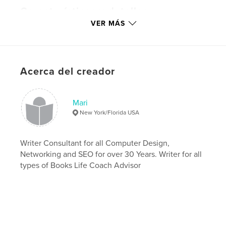
Características y detalles
VER MÁS
Categoría principal:
Entretenimiento
Características:
Vertical estándar, 20×25 cm
N.º de páginas:
20
Fecha de publicación:
jul. 09, 2007
Acerca del creador
Idioma
English
Palabras clave
Mari
,
,
,
,
Young teens
children
Texting
English
New York/Florida USA
entertainment
,
global language
Writer Consultant for all Computer Design,
Networking and SEO for over 30 Years. Writer for all
types of Books Life Coach Advisor