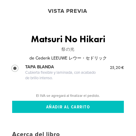
VISTA PREVIA
Matsuri No Hikari
祭の光
de
Cederik LEEUWE レウー・セドリック
TAPA BLANDA
25,20 €
Cubierta flexible y laminada, con acabado
de brillo intenso.
El IVA se agregará al finalizar el pedido.
Acerca del libro