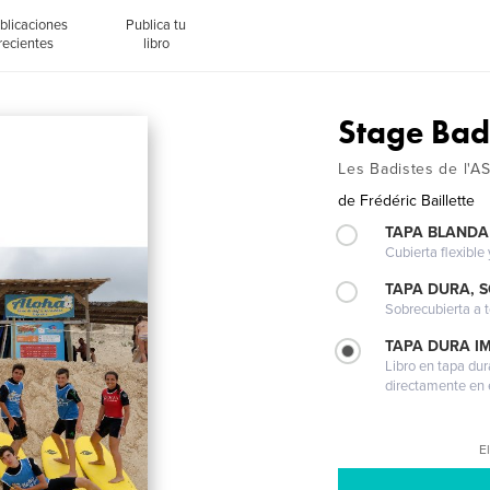
blicaciones
Publica tu
recientes
libro
Stage Bad
Les Badistes de l'A
de
Frédéric Baillette
TAPA BLANDA
Cubierta flexible
TAPA DURA, 
Sobrecubierta a t
TAPA DURA I
Libro en tapa dur
directamente en e
El