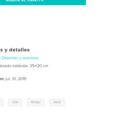
s y detalles
:
Deportes y aventura
aisado estándar, 25×20 cm
ón:
jul. 31, 2015
,
,
,
Côte
Basque
Aloha