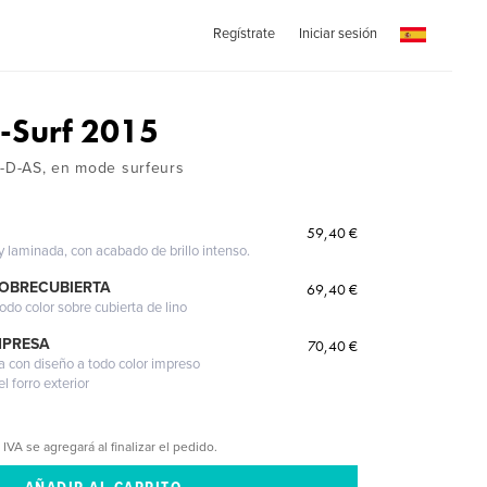
Regístrate
Iniciar sesión
-Surf 2015
S-D-AS, en mode surfeurs
59,40 €
 y laminada, con acabado de brillo intenso.
SOBRECUBIERTA
69,40 €
odo color sobre cubierta de lino
MPRESA
70,40 €
a con diseño a todo color impreso
l forro exterior
 IVA se agregará al finalizar el pedido.