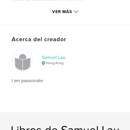
Idioma
English
VER MÁS
Palabras clave
,
,
,
,
Japanese
lady
girl
sexy
,
,
lingerie
bra
underwear
Acerca del creador
,
Shizuka
,
kaname
,
photography
,
Samuel Lau
boudoir
Hong Kong
I am passionate