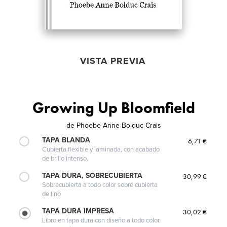
VISTA PREVIA
Growing Up Bloomfield
de
Phoebe Anne Bolduc Crais
TAPA BLANDA
6,71 €
Cubierta flexible y laminada, con acabado
de brillo intenso.
TAPA DURA, SOBRECUBIERTA
30,99 €
Sobrecubierta a todo color sobre cubierta
de lino
TAPA DURA IMPRESA
30,02 €
Libro en tapa dura con diseño a todo color