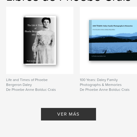
Life and Times of Phoebe
100 Years: Daley Family
Bergeron Daley
Photographs & Memories
De Phoebe Anne Bolduc Crais
De Phoebe Anne Bolduc Crais
VER MÁS