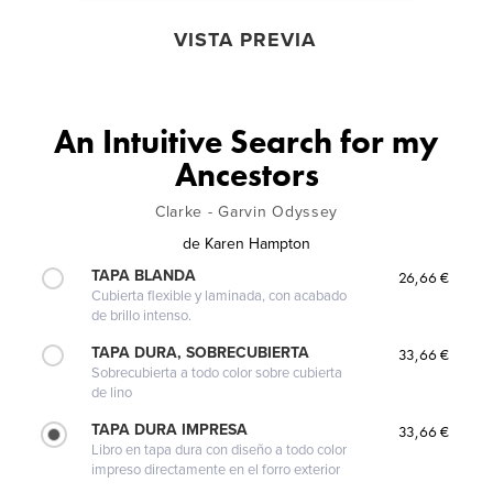
VISTA PREVIA
An Intuitive Search for my
Ancestors
Clarke - Garvin Odyssey
de
Karen Hampton
TAPA BLANDA
26,66 €
Cubierta flexible y laminada, con acabado
de brillo intenso.
TAPA DURA, SOBRECUBIERTA
33,66 €
Sobrecubierta a todo color sobre cubierta
de lino
TAPA DURA IMPRESA
33,66 €
Libro en tapa dura con diseño a todo color
impreso directamente en el forro exterior