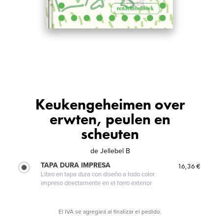
Keukengeheimen over
erwten, peulen en
scheuten
de
Jellebel B
TAPA DURA IMPRESA
16,36 €
Libro en tapa dura con diseño a todo color
impreso directamente en el forro exterior
El IVA se agregará al finalizar el pedido.