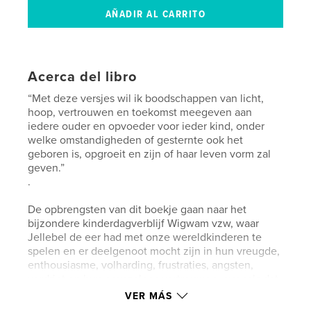
Acerca del libro
“Met deze versjes wil ik boodschappen van licht,
hoop, vertrouwen en toekomst meegeven aan
iedere ouder en opvoeder voor ieder kind, onder
welke omstandigheden of gesternte ook het
geboren is, opgroeit en zijn of haar leven vorm zal
geven.”
.
De opbrengsten van dit boekje gaan naar het
bijzondere kinderdagverblijf Wigwam vzw, waar
Jellebel de eer had met onze wereldkinderen te
spelen en er deelgenoot mocht zijn in hun vreugde,
enthousiasme, volharding, frustraties, angsten,
verdriet en hun grenzeloos vertrouwen, evenals dat
van hun ouders.
VER MÁS