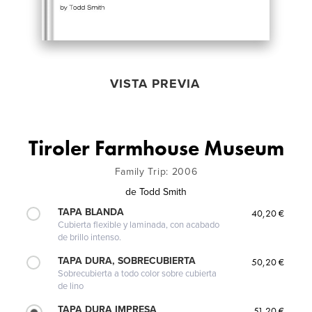
VISTA PREVIA
Tiroler Farmhouse Museum
Family Trip: 2006
de
Todd Smith
TAPA BLANDA
40,20 €
Cubierta flexible y laminada, con acabado
de brillo intenso.
TAPA DURA, SOBRECUBIERTA
50,20 €
Sobrecubierta a todo color sobre cubierta
de lino
TAPA DURA IMPRESA
51,20 €