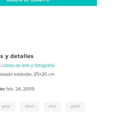
s y detalles
:
Libros de arte y fotografía
aisado estándar, 25×20 cm
ón:
feb. 24, 2009
,
,
,
,
gangs
stencil
brick
graffiti