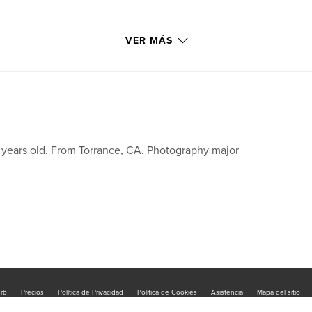
VER MÁS
 years old. From Torrance, CA. Photography major
urb
Precios
Política de Privacidad
Política de Cookies
Asistencia
Mapa del sitio