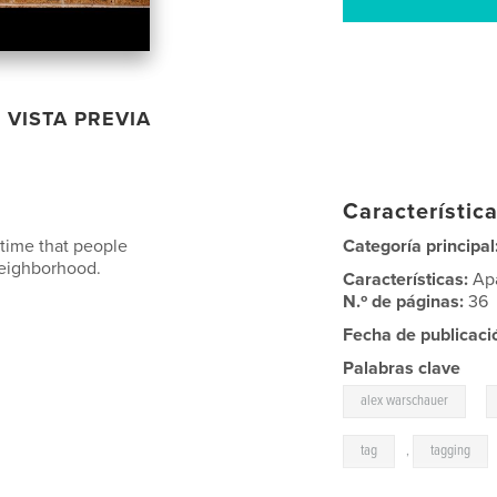
VISTA PREVIA
Característica
 time that people
Categoría principal
 neighborhood.
Características:
Ap
N.º de páginas:
36
Fecha de publicaci
Palabras clave
,
alex warschauer
tag
,
tagging