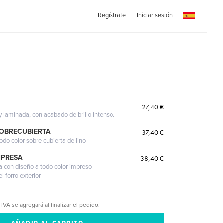
Regístrate
Iniciar sesión
27,40 €
 y laminada, con acabado de brillo intenso.
SOBRECUBIERTA
37,40 €
odo color sobre cubierta de lino
MPRESA
38,40 €
a con diseño a todo color impreso
l forro exterior
 IVA se agregará al finalizar el pedido.