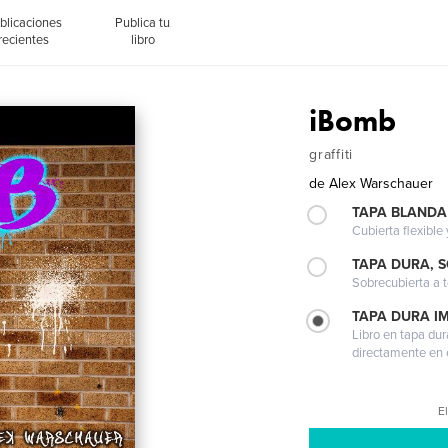
blicaciones
Publica tu
recientes
libro
iBomb
graffiti
de
Alex Warschauer
TAPA BLANDA
Cubierta flexible
TAPA DURA, 
Sobrecubierta a t
TAPA DURA I
Libro en tapa dur
directamente en e
El