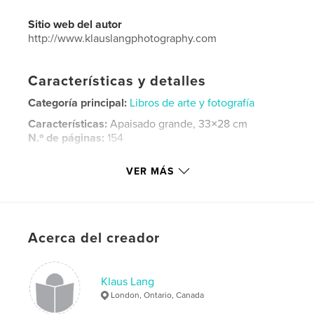
Sitio web del autor
http://www.klauslangphotography.com
Características y detalles
Categoría principal:
Libros de arte y fotografía
Características:
Apaisado grande, 33×28 cm
N.º de páginas:
154
ISBN
VER MÁS
Tapa dura, sobrecubierta: 9781320246224
Fecha de publicación:
nov. 28, 2014
Idioma
English
Palabras clave
Acerca del creador
,
morocco rabat chefchaouen fez atlas mountains essaouira
Klaus Lang
camels dades tofra
London, Ontario, Canada