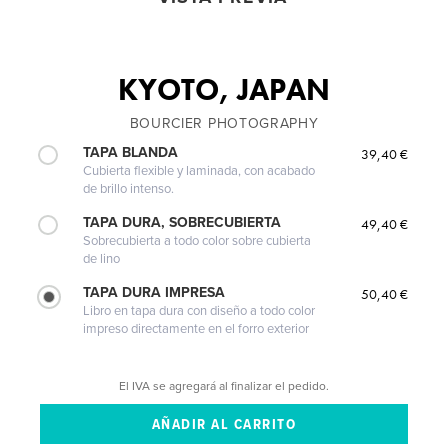
KYOTO, JAPAN
BOURCIER PHOTOGRAPHY
TAPA BLANDA
39,40 €
Cubierta flexible y laminada, con acabado
de brillo intenso.
TAPA DURA, SOBRECUBIERTA
49,40 €
Sobrecubierta a todo color sobre cubierta
de lino
TAPA DURA IMPRESA
50,40 €
Libro en tapa dura con diseño a todo color
impreso directamente en el forro exterior
El IVA se agregará al finalizar el pedido.