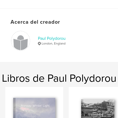
,
,
,
,
portraits
India
tribal
Orissa
Calcutta
Acerca del creador
Paul Polydorou
London, England
Libros de Paul Polydorou