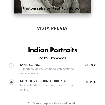
VISTA PREVIA
Indian Portraits
de
Paul Polydorou
TAPA BLANDA
41,69 €
Cubierta flexible y laminada, con acabado
de brillo intenso.
TAPA DURA, SOBRECUBIERTA
51,69 €
Sobrecubierta a todo color sobre cubierta
de lino
El IVA se agregará al finalizar el pedido.