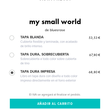
my small world
de
bluesrose
TAPA BLANDA
53,53 €
Cubierta flexible y laminada, con acabado
de brillo intenso.
TAPA DURA, SOBRECUBIERTA
67,80 €
Sobrecubierta a todo color sobre cubierta
de lino
TAPA DURA IMPRESA
68,80 €
Libro en tapa dura con diseño a todo color
impreso directamente en el forro exterior
El IVA se agregará al finalizar el pedido.