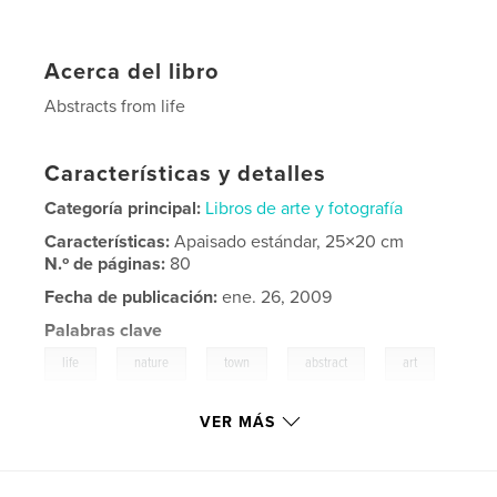
Acerca del libro
Abstracts from life
Características y detalles
Categoría principal:
Libros de arte y fotografía
Características:
Apaisado estándar, 25×20 cm
N.º de páginas:
80
Fecha de publicación:
ene. 26, 2009
Palabras clave
,
,
,
,
,
life
nature
town
abstract
art
,
,
,
water
ice
snow
black
VER MÁS
,
white
,
colours
,
fantasy
,
sea
,