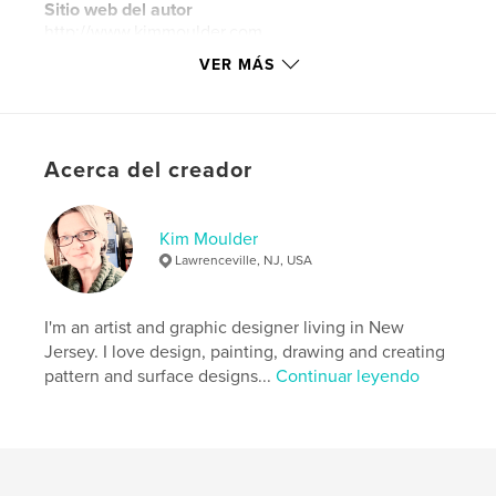
Sitio web del autor
http://www.kimmoulder.com
VER MÁS
Características y detalles
Categoría principal:
Libros de arte y fotografía
Características:
Vertical estándar, 20×25 cm
Acerca del creador
N.º de páginas:
100
Fecha de publicación:
may. 10, 2014
Kim Moulder
Idioma
English
Lawrenceville, NJ, USA
Palabras clave
,
,
,
,
artists
pattern
illustration
artwork
I'm an artist and graphic designer living in New
Jersey. I love design, painting, drawing and creating
licensing
pattern and surface designs...
Continuar leyendo