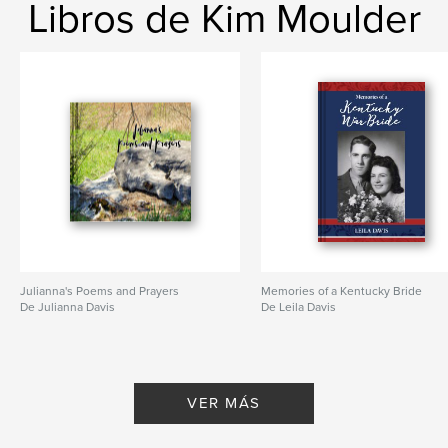
Libros de Kim Moulder
Julianna's Poems and Prayers
Memories of a Kentucky Bride
De Julianna Davis
De Leila Davis
VER MÁS