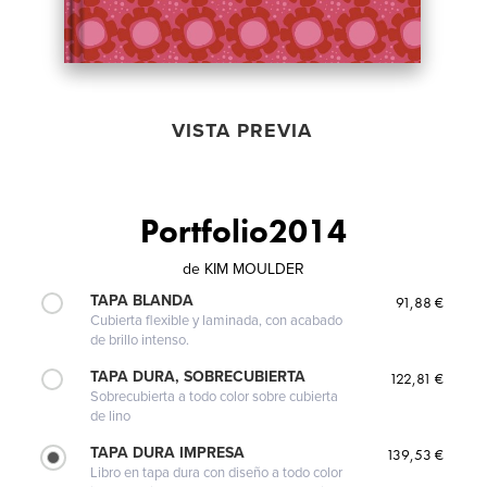
VISTA PREVIA
Portfolio2014
de
KIM MOULDER
TAPA BLANDA
91,88 €
Cubierta flexible y laminada, con acabado
de brillo intenso.
TAPA DURA, SOBRECUBIERTA
122,81 €
Sobrecubierta a todo color sobre cubierta
de lino
TAPA DURA IMPRESA
139,53 €
Libro en tapa dura con diseño a todo color