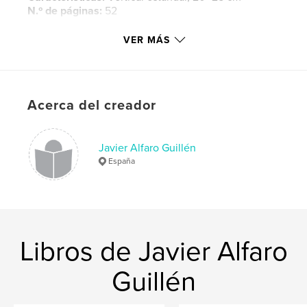
N.º de páginas:
52
Fecha de publicación:
ene. 04, 2009
VER MÁS
Palabras clave
,
,
,
javier alfaro
forms
fotograficas
formas
,
Acerca del creador
fotography
,
fotografia
Javier Alfaro Guillén
España
Libros de Javier Alfaro
Guillén