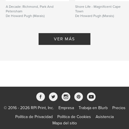
A Decade: Richmond, Park And
Shore Life - Magnificent Cape
Petersham
Town
De Howard Pugh (Marais)
De Howard Pugh (Marais)
VER MÁS
© 2016 - 2026 RPI Print, Inc.
Empresa
Trabaja en Blurb
Precios
Política de Privacidad
Política de Cookies
Asistencia
Mapa del sitio