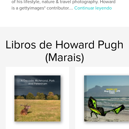
of his lifestyle, nature & travel photography. Howard
,
,
#achievers
#female
is a gettyimages* contributor....
Continuar leyendo
,
#girls
,
#leaders
,
#educational
,
#book
Libros de Howard Pugh
(Marais)