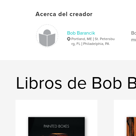
Acerca del creador
Bob Barancik
Bo
Portland, ME | St. Petersbu
mu
rg, FL | Philadelphia, PA
Libros de Bob 