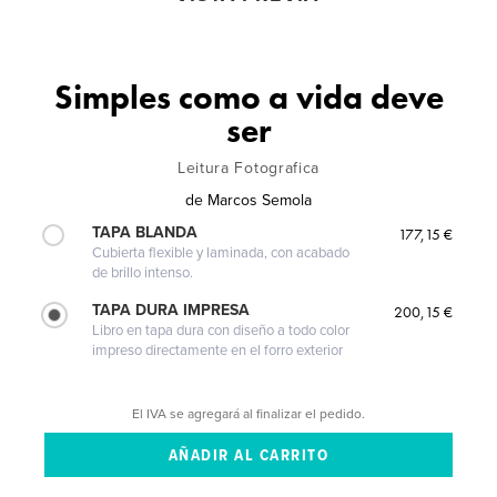
Simples como a vida deve
ser
Leitura Fotografica
de
Marcos Semola
TAPA BLANDA
177,15 €
Cubierta flexible y laminada, con acabado
de brillo intenso.
TAPA DURA IMPRESA
200,15 €
Libro en tapa dura con diseño a todo color
impreso directamente en el forro exterior
El IVA se agregará al finalizar el pedido.