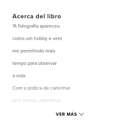
Acerca del libro
"A fotografia apareceu
como um hobby e vem
me permitindo mais
tempo para observar
a vida.
Com a prática de caminhar
sem pressa, identificar
assuntos antes
VER MÁS
despercebidos e procurar
por momentos e