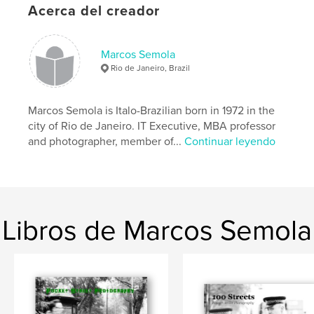
Acerca del creador
personagens memoráveis,
aprendi o quanto deixamos
Marcos Semola
Rio de Janeiro, Brazil
para trás a cada minuto.
Aprendi que o tempo passa
Marcos Semola is Italo-Brazilian born in 1972 in the
city of Rio de Janeiro. IT Executive, MBA professor
rápido demais. Que qualidade
and photographer, member of...
Continuar leyendo
é mais importante que
quantidade e que é possível
Libros de Marcos Semola
ser feliz em pequenas porções
de forma simples.
Simples como a vida deve ser."