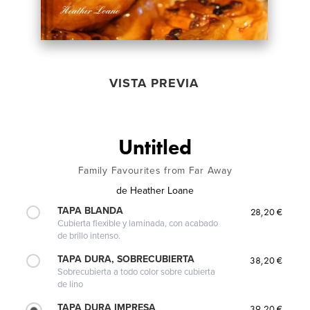
VISTA PREVIA
Untitled
Family Favourites from Far Away
de
Heather Loane
TAPA BLANDA
28,20 €
Cubierta flexible y laminada, con acabado
de brillo intenso.
TAPA DURA, SOBRECUBIERTA
38,20 €
Sobrecubierta a todo color sobre cubierta
de lino
TAPA DURA IMPRESA
39,20 €