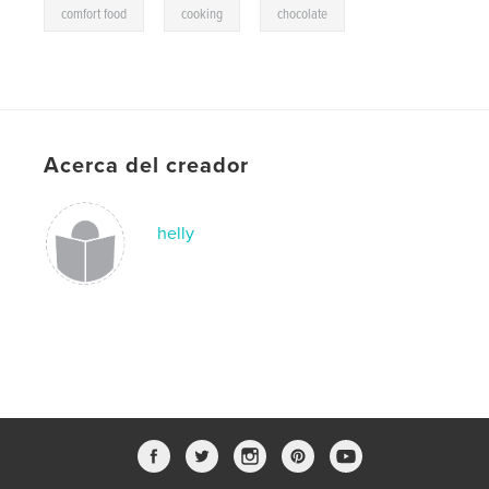
,
,
comfort food
cooking
chocolate
Acerca del creador
helly