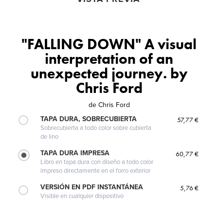
"FALLING DOWN" A visual
interpretation of an
unexpected journey. by
Chris Ford
de
Chris Ford
TAPA DURA, SOBRECUBIERTA
57,77 €
Sobrecubierta a todo color sobre cubierta
de lino
TAPA DURA IMPRESA
60,77 €
Libro en tapa dura con diseño a todo color
impreso directamente en el forro exterior
VERSIÓN EN PDF INSTANTÁNEA
5,76 €
Visible en cualquier dispositivo