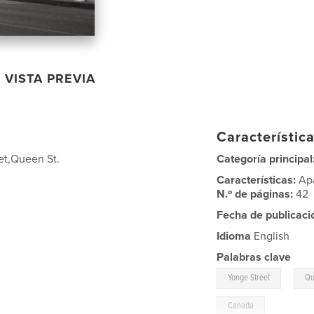
VISTA PREVIA
Característica
eet,Queen St.
Categoría principal
Características:
Ap
N.º de páginas:
42
Fecha de publicaci
Idioma
English
Palabras clave
,
Yonge Street
Qu
Canada