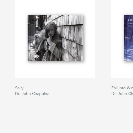
Sally
Fall into Wi
De John Chappina
De John Ch