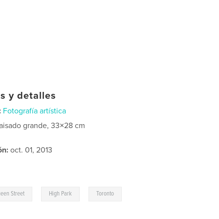
s y detalles
:
Fotografía artística
aisado grande, 33×28 cm
ón:
oct. 01, 2013
,
,
,
een Street
High Park
Toronto