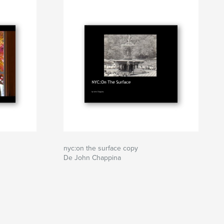
nyc:on the surface copy
De John Chappina