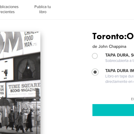
blicaciones
Publica tu
recientes
libro
Toronto:O
de
John Chappina
TAPA DURA, 
Sobrecubierta a t
TAPA DURA I
Libro en tapa dur
directamente en e
El