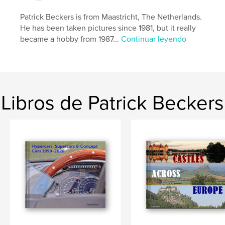
Sitio web del autor
http://www.burgendeutschland.com
Patrick Beckers is from Maastricht, The Netherlands.
He has been taken pictures since 1981, but it really
became a hobby from 1987...
Continuar leyendo
Características y detalles
Categoría principal:
Arquitectura
Características:
Apaisado grande, 33×28 cm
N.º de páginas:
240
Libros de Patrick Beckers
ISBN
Tapa dura impresa: 9789080052604
Fecha de publicación:
ago. 25, 2013
Idioma
Dutch
Palabras clave
,
,
,
,
Chateaux
Frankrijk
Duitsland
castles
,
Europa
burchten
,
Kastelen