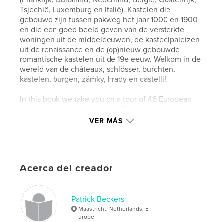
Tsjechië, Luxemburg en Italië). Kastelen die
gebouwd zijn tussen pakweg het jaar 1000 en 1900
en die een goed beeld geven van de versterkte
woningen uit de middeleeuwen, de kasteelpaleizen
uit de renaissance en de (op)nieuw gebouwde
romantische kastelen uit de 19e eeuw. Welkom in de
wereld van de châteaux, schlösser, burchten,
kastelen, burgen, zámky, hrady en castelli!
In this book we take you on a tour of 46 European
castles, from eight countries (France, Germany,
Netherlands, Belgium, Austria, Czech Republic,
VER MÁS
Luxembourg and Italy). Castles built roughly
between the years 1000 and 1900, that give a good
picture of the fortified houses of the Middle Ages,
the castle palaces from the Renaissance and the (re)
Acerca del creador
constructed romantic castles from the 19th century.
Welcome to the world of the châteaux, schlösser,
burchten, kastelen, burgen, zámky, hrady en
castelli!
Patrick Beckers
Maastricht, Netherlands, E
urope