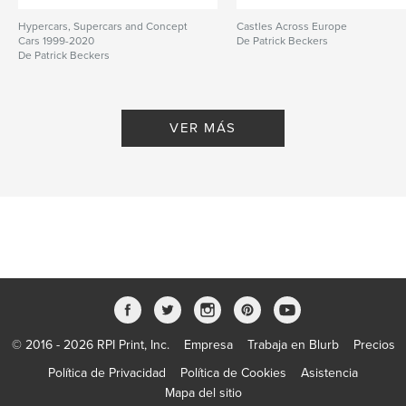
Hypercars, Supercars and Concept
Castles Across Europe
Cars 1999-2020
De Patrick Beckers
De Patrick Beckers
VER MÁS
© 2016 - 2026 RPI Print, Inc.
Empresa
Trabaja en Blurb
Precios
Política de Privacidad
Política de Cookies
Asistencia
Mapa del sitio