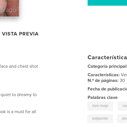
VISTA PREVIA
Característica
s face and chest shot
Categoría principal
Características:
Ve
N.º de páginas:
30
Fecha de publicaci
 quiet to dreamy to
Palabras clave
,
male image
ro
ook is a must for all
bodybuilder
,
pho