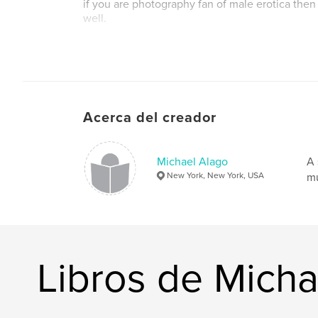
if you are photography fan of male erotica then 
well.
best,
michael alago
Acerca del creador
Michael Alago
A 
New York, New York, USA
mu
Libros de Micha