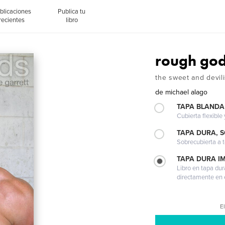
blicaciones
Publica tu
recientes
libro
rough go
the sweet and devili
de
michael alago
TAPA BLANDA
Cubierta flexible
TAPA DURA, 
Sobrecubierta a t
TAPA DURA I
Libro en tapa dur
directamente en e
El