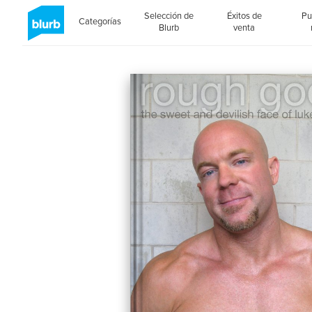
Selección de
Éxitos de
Pu
Categorías
Blurb
venta