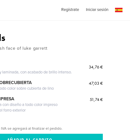
Regístrate
Iniciar sesión
ds
sh face of luke garrett
34,76 €
 y laminada, con acabado de brillo intenso.
SOBRECUBIERTA
47,03 €
odo color sobre cubierta de lino
MPRESA
51,74 €
a con diseño a todo color impreso
l forro exterior
 IVA se agregará al finalizar el pedido.