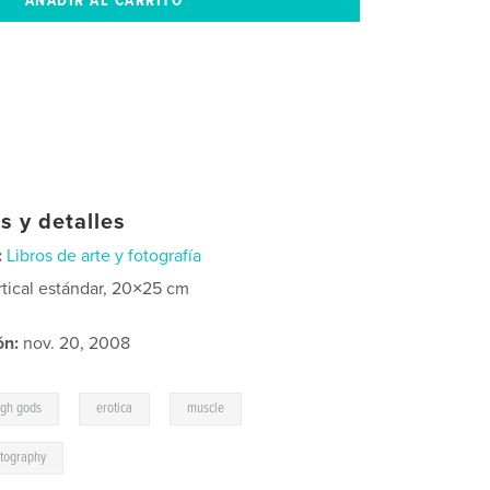
s y detalles
:
Libros de arte y fotografía
rtical estándar, 20×25 cm
ón:
nov. 20, 2008
,
,
,
ugh gods
erotica
muscle
tography