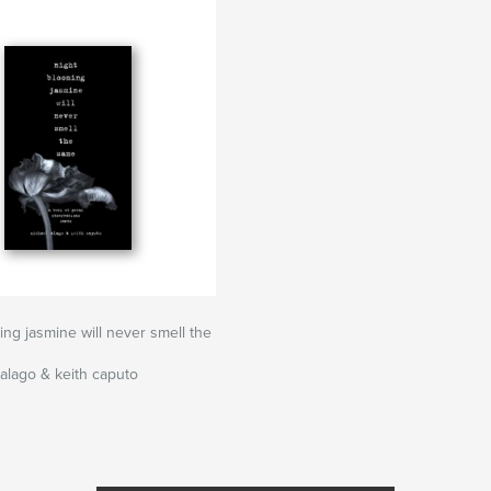
ing jasmine will never smell the
alago & keith caputo