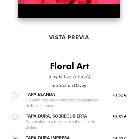
VISTA PREVIA
Floral Art
Simply Eco Art(SEA)
de
Sharon Davey
TAPA BLANDA
43,52 €
Cubierta flexible y laminada, con acabado
de brillo intenso.
TAPA DURA, SOBRECUBIERTA
53,52 €
Sobrecubierta a todo color sobre cubierta
de lino
TAPA DURA IMPRESA
54,52 €