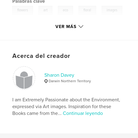
Palabras clave
,
,
,
,
flowers
art
eco
floral
images
,
,
photograph
pictures
VER MÁS
,
visual
,
Darwin
,
color
,
nature
,
poem
Acerca del creador
Sharon Davey
Darwin Northern Territory
I am Extremely Passionate about the Environment,
expressed via Art images. Inspiration for these
Books came from the...
Continuar leyendo