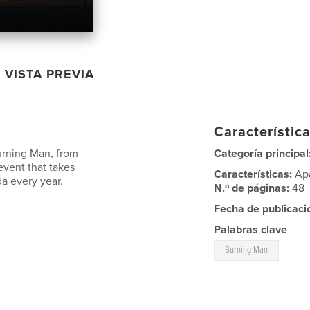
VISTA PREVIA
Característica
Burning Man, from
Categoría principal
event that takes
Características:
Ap
da every year.
N.º de páginas:
48
Fecha de publicaci
Palabras clave
Burning Man