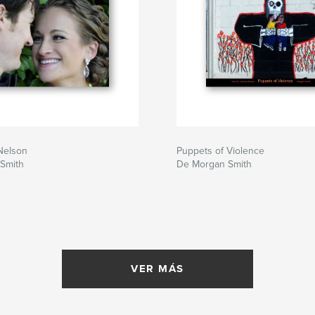
 Nelson
Puppets of Violence
Smith
De Morgan Smith
VER MÁS