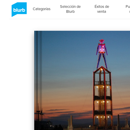
Selección de
Éxitos de
Pu
Categorías
Blurb
venta