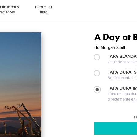
blicaciones
Publica tu
recientes
libro
A Day at 
de
Morgan Smith
TAPA BLANDA
Cubierta flexible
TAPA DURA, 
Sobrecubierta a t
TAPA DURA I
Libro en tapa dur
directamente en e
El