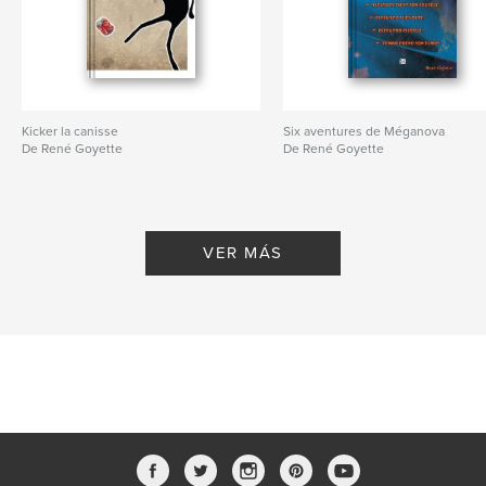
Kicker la canisse
Six aventures de Méganova
De René Goyette
De René Goyette
VER MÁS