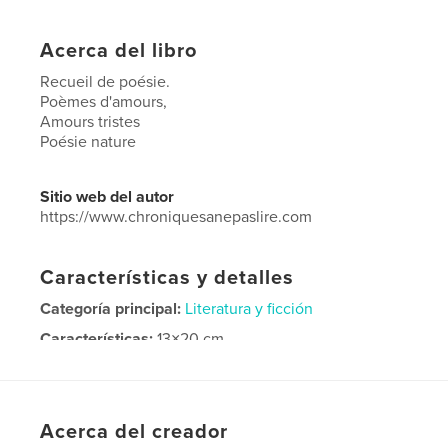
Acerca del libro
Recueil de poésie.
Poèmes d'amours,
Amours tristes
Poésie nature
Sitio web del autor
https://www.chroniquesanepaslire.com
Características y detalles
Categoría principal:
Literatura y ficción
Características:
13×20 cm
N.º de páginas:
50
Fecha de publicación:
abr. 10, 2013
Idioma
French
Acerca del creador