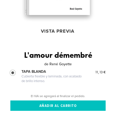
VISTA PREVIA
L'amour démembré
de
René Goyette
TAPA BLANDA
11,13 €
Cubierta flexible y laminada, con acabado
de brillo intenso.
El IVA se agregará al finalizar el pedido.