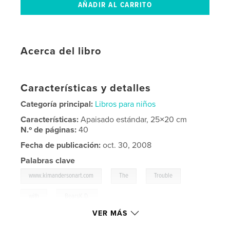
Acerca del libro
Características y detalles
Categoría principal:
Libros para niños
Características:
Apaisado estándar, 25×20 cm
N.º de páginas:
40
Fecha de publicación:
oct. 30, 2008
Palabras clave
,
,
,
www.kimandersonart.com
The
Trouble
,
with
BearsK.D.
VER MÁS
,
O'Reilley
,
children's
,
authorKim
,