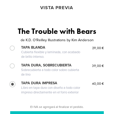
VISTA PREVIA
The Trouble with Bears
de
K.D. O'Reilley Illustrations by Kim Anderson
TAPA BLANDA
29,00 €
Cubierta flexible y laminada, con acabado
de brillo intenso.
TAPA DURA, SOBRECUBIERTA
39,00 €
Sobrecubierta a todo color sobre cubierta
de lino
TAPA DURA IMPRESA
40,00 €
Libro en tapa dura con diseño a todo color
impreso directamente en el forro exterior
El IVA se agregará al finalizar el pedido.