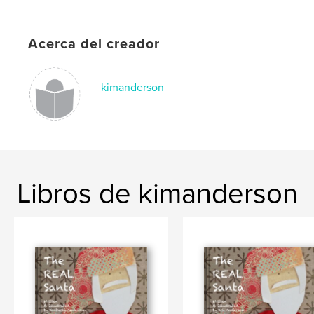
Anderson
,
Missoula
,
Montana
,
Acerca del creador
children's
,
bookKim
,
Anderson
,
MissoulaKim
,
Anderson
,
Montana
kimanderson
Libros de kimanderson