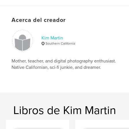
,
blue
,
purple
,
black
,
white
,
Acerca del creador
brown
,
gray
,
pink
Kim Martin
Southern California
Mother, teacher, and digital photography enthusiast.
Native Californian, sci-fi junkie, and dreamer.
Libros de Kim Martin