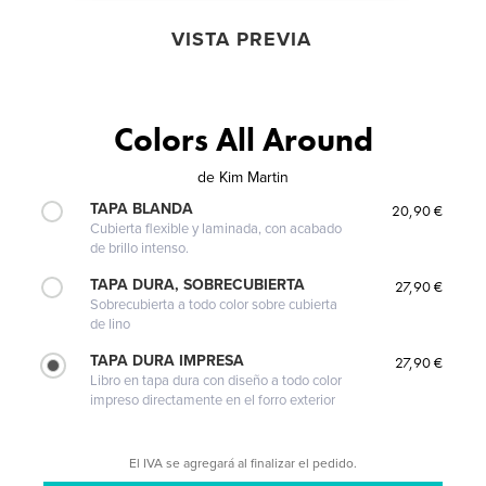
VISTA PREVIA
Colors All Around
de
Kim Martin
TAPA BLANDA
20,90 €
Cubierta flexible y laminada, con acabado
de brillo intenso.
TAPA DURA, SOBRECUBIERTA
27,90 €
Sobrecubierta a todo color sobre cubierta
de lino
TAPA DURA IMPRESA
27,90 €
Libro en tapa dura con diseño a todo color
impreso directamente en el forro exterior
El IVA se agregará al finalizar el pedido.