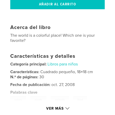
Acerca del libro
The world is a colorful place! Which one is your
favorite?
Características y detalles
Categoría principal:
Libros para niños
Características:
Cuadrado pequeño, 18×18 cm
N.º de páginas:
30
Fecha de publicación:
oct. 27, 2008
Palabras clave
,
,
,
,
colors
plants
animals
food
VER MÁS
,
,
,
red
orange
yellow
green