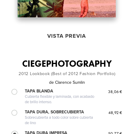
VISTA PREVIA
CIEGEPHOTOGRAPHY
2012 Lookbook (Best of 2012 Fashion Portfolio)
de
Clarence Sumlin
TAPA BLANDA
38,06 €
Cubierta flexible y laminada, con acabado
de brillo intenso.
TAPA DURA, SOBRECUBIERTA
48,92 €
Sobrecubierta a todo color sobre cubierta
de lino
TAPA DURA IMPRESA
50,77 €